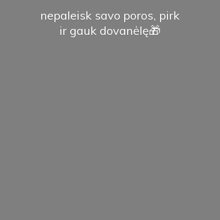
nepaleisk savo poros, pirk
ir
gauk dovanėlę🎁