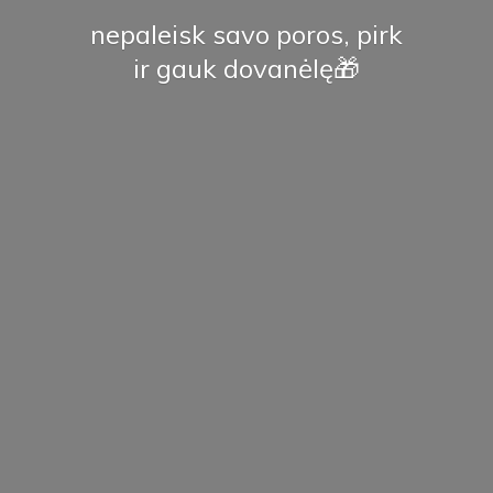
nepaleisk savo poros, pirk
ir
gauk dovanėlę🎁