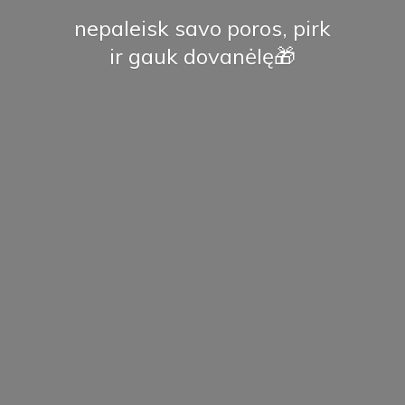
nepaleisk savo poros, pirk
ir
gauk dovanėlę🎁