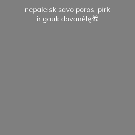
nepaleisk savo poros, pirk
ir
gauk dovanėlę🎁