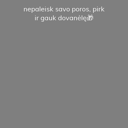
nepaleisk savo poros, pirk
ir
gauk dovanėlę🎁