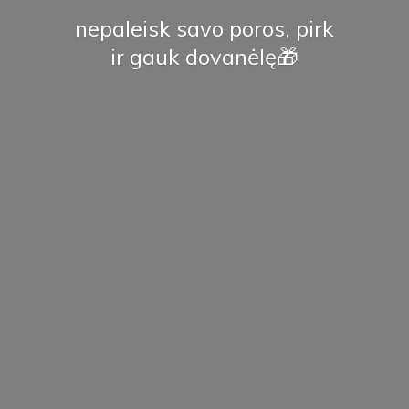
nepaleisk savo poros, pirk
ir
gauk dovanėlę🎁