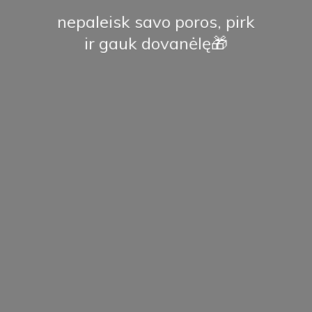
nepaleisk savo poros, pirk
ir
gauk dovanėlę🎁