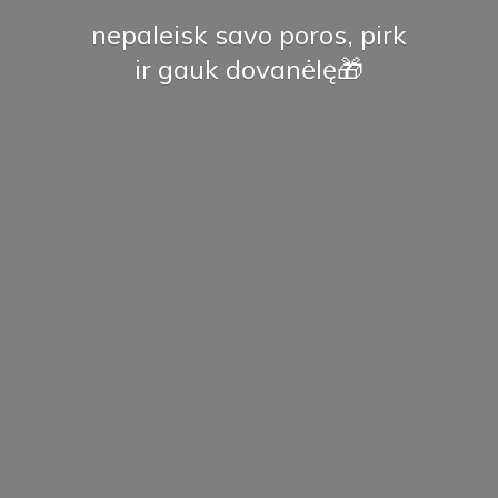
nepaleisk savo poros, pirk
ir
gauk dovanėlę🎁