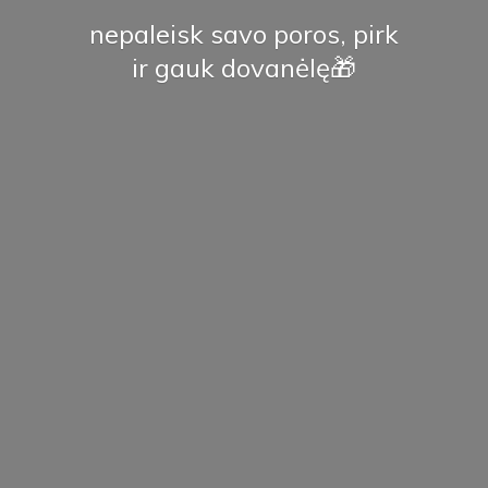
nepaleisk savo poros, pirk
ir
gauk dovanėlę🎁