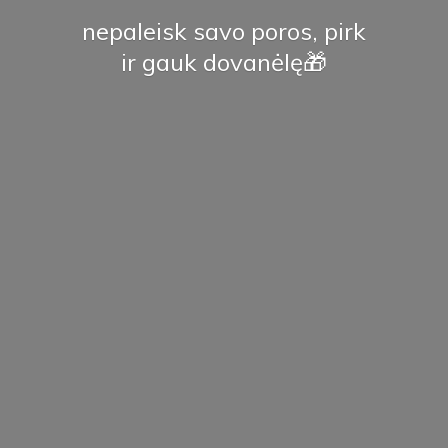
nepaleisk savo poros, pirk
ir
gauk dovanėlę🎁