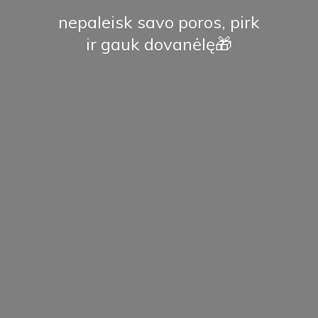
nepaleisk savo poros, pirk
ir
gauk dovanėlę🎁