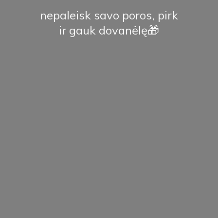
nepaleisk savo poros, pirk
ir
gauk dovanėlę🎁