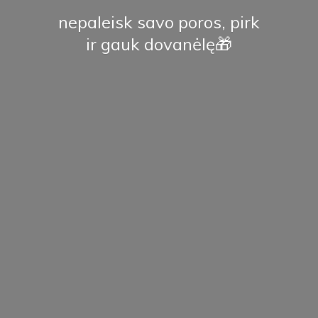
nepaleisk savo poros, pirk
ir
gauk dovanėlę🎁