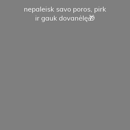
nepaleisk savo poros, pirk
ir
gauk dovanėlę🎁