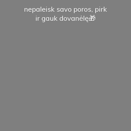
nepaleisk savo poros, pirk
ir
gauk dovanėlę🎁