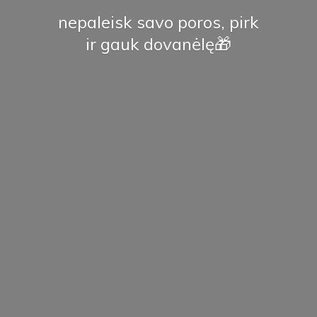
nepaleisk savo poros, pirk
ir
gauk dovanėlę🎁