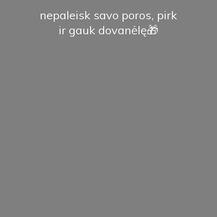
nepaleisk savo poros, pirk
ir
gauk dovanėlę🎁