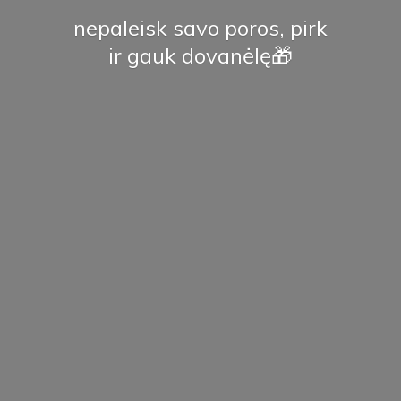
nepaleisk savo poros, pirk
ir
gauk dovanėlę🎁