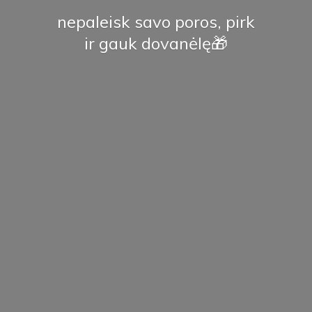
nepaleisk savo poros, pirk
ir
gauk dovanėlę🎁