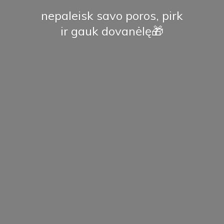
nepaleisk savo poros, pirk
ir
gauk dovanėlę🎁