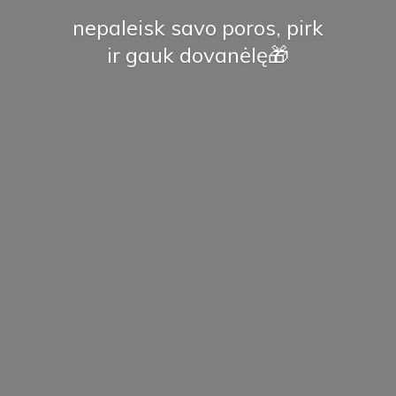
nepaleisk savo poros, pirk
ir
gauk dovanėlę🎁